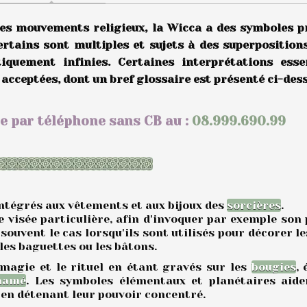
es mouvements religieux, la Wicca a des symboles pr
ertains sont multiples et sujets à des superposition
iquement infinies. Certaines interprétations essen
cceptées, dont un bref glossaire est présenté ci-des
e par téléphone sans CB au :
08.999.690.99
ntégrés aux vêtements et aux bijoux des
sorcières
.
e visée particulière, afin d'invoquer par exemple son
 souvent le cas lorsqu'ils sont utilisés pour décorer le
les baguettes ou les bâtons.
agie et le rituel en étant gravés sur les
bougies
, 
hamé
.
Les symboles élémentaux et planétaires aide
 en détenant leur pouvoir concentré.