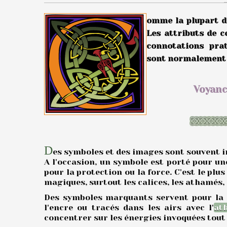
omme la plupart d
Les attributs de c
connotations prat
sont normalement a
Voyanc
D
es symboles et des images sont souvent i
A l'occasion, un symbole est porté pour un
pour la protection ou la force. C'est le plus
magiques, surtout les calices, les athamés, 
Des symboles marquants servent pour la m
l'encre ou tracés dans les airs avec l'
at
concentrer sur les énergies invoquées tout