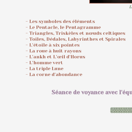
L
- Les symboles des éléments
- Le Pentacle, le Pentagramme
- Triangles, Triskèles et nœuds celtiques
- Toiles, Dédales, Labyrinthes et Spirales
- L'étoile à six pointes
- La roue à huit rayons
- L'ankh et L'œil d'Horus
- L'homme vert
- La triple Lune
- La corne d'abondance
Séance de voyance avec l'é