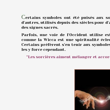
C
ertains symboles ont été puisés aux so
d'autres, utilisés depuis des siècles pour 
des signes sacrés.
Parfois, une voie de l'Occident utilise e
comme la Wicca est une spiritualité éclect
Certains préfèrent s'en tenir aux symbole
les y force cependant.
"Les sorcières aiment mélanger et accord