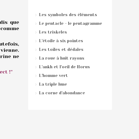
Les symboles des éléments
dis que
Le pentacle - le pentagramme
és comme
Les triskeles
L'étoile à six pointes
tefois,
 vienne.
Les toiles et dédales
trine ne
La roue à huit rayons
L'ankh et l'oeil de Horus
ct !"
L'homme vert
La triple lune
La corne d'abondance