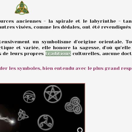
urces anciennes - la spirale et le labyrinthe - tan
d'autres visées, comme les dédales, ont été revendiqu
xtensivement un symbolisme d'origine orientale. Tou
ique et variée, elle honore la sagesse, d'où qu'elle
s de leurs propres
traditions
culturelles, aucune doc
er les symboles, bien entendu avec le plus grand respe