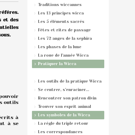
Traditions wiccannes
éféres.
Les 13 principes wicca
s et des
Les 5 éléments sacrés
tielles
Fêtes et rites de passage
sous.
Les 72 anges de la sephira
Les phases de la lune
La roue de l'année Wicca
Pratiquer la Wicca
Les outils de la pratique Wicca
Se centrer, s'enraciner...
 pouvoir
Rencontrer son patron divin
s outils
Trouver son esprit animal
Les symboles de la Wicca
écrits à
nt à se
La régle du triple retour
Les correspondances