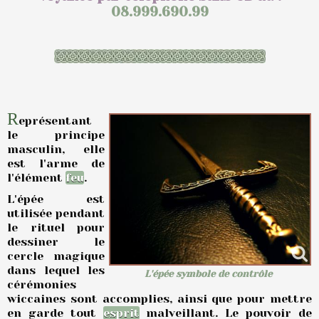
08.999.690.99
R
eprésentant
le principe
masculin, elle
est l'arme de
l'élément
feu
.
L'épée est
utilisée pendant
le rituel pour
dessiner le
cercle magique
dans lequel les
L'épée symbole de contrôle
cérémonies
wiccaines sont accomplies, ainsi que pour mettre
en garde tout
esprit
malveillant. Le pouvoir de