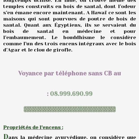
longtemps utilisé. En Inde, on trouve même des
temples construits en bois de santal, dont l’odeur
s’en émane encore maintenant. A Hawaï ce sont les
maisons qui sont pourvues de poutre de bois de
santal. Quant aux Égyptiens, ils se servaient du
bois de santal en médecine et pour
l’embaumement. Le bouddhisme le considère
comme l’un des trois encens intégraux avec le bois
d’Agar et le clou de girofle.
Voyance par téléphone sans CB au
:
08.999.690.99
Propriétés de l’encens :
D
ans la médecine ayurvédique, on considère que