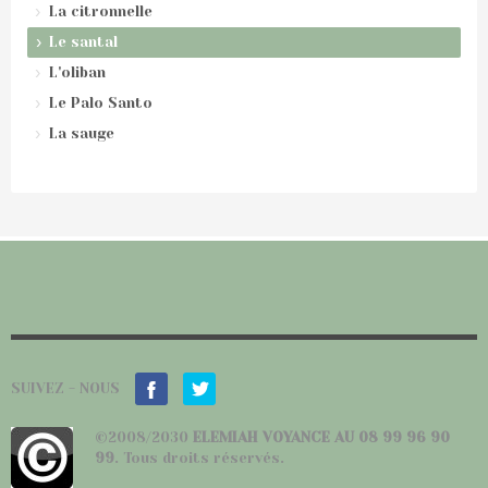
La citronnelle
Le santal
L'oliban
Le Palo Santo
La sauge
SUIVEZ - NOUS
©2008/2030
ELEMIAH VOYANCE AU 08 99 96 90
99
. Tous droits réservés.