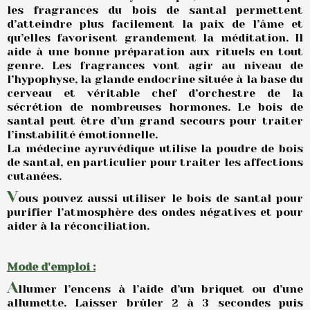
les fragrances du bois de santal permettent
d’atteindre plus facilement la paix de l’âme et
qu’elles favorisent grandement la méditation. Il
aide à une bonne préparation aux rituels en tout
genre. Les fragrances vont agir au niveau de
l’hypophyse, la glande endocrine située à la base du
cerveau et véritable chef d’orchestre de la
sécrétion de nombreuses hormones. Le bois de
santal peut être d’un grand secours pour traiter
l’instabilité émotionnelle.
La médecine ayruvédique utilise la poudre de bois
de santal, en particulier pour traiter les affections
cutanées.
V
ous pouvez aussi utiliser le bois de santal pour
purifier l’atmosphère des ondes négatives et pour
aider à la réconciliation.
Mode d'emploi :
A
llumer l’encens à l’aide d’un briquet ou d’une
allumette. Laisser brûler 2 à 3 secondes puis