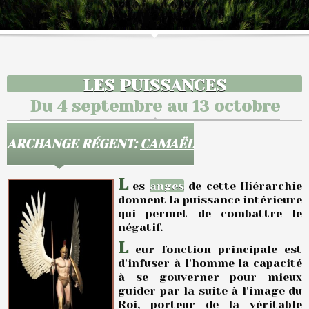
LES PUISSANCES
Du 4 septembre au 13 octobre
ARCHANGE RÉGENT:
CAMAËL
L
es
anges
de cette Hiérarchie
donnent la puissance intérieure
qui permet de combattre le
négatif.
L
eur fonction principale est
d'infuser à l'homme la capacité
à se gouverner pour mieux
guider par la suite à l'image du
Roi, porteur de la véritable