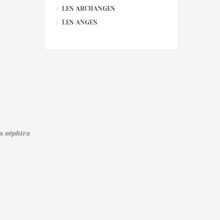
LES ARCHANGES
LES ANGES
a séphira