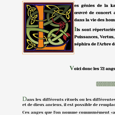
es génies de la k
œuvré de concert a
dans la vie des ho
I
ls sont répertori
Puissances, Vertus
séphira de l'Arbre d
V
oici donc les 72 ang
D
ans les différents rituels ou les différen
et de dieux anciens, il est possible de rempla
Ces anges que l'on nomme communément «ang