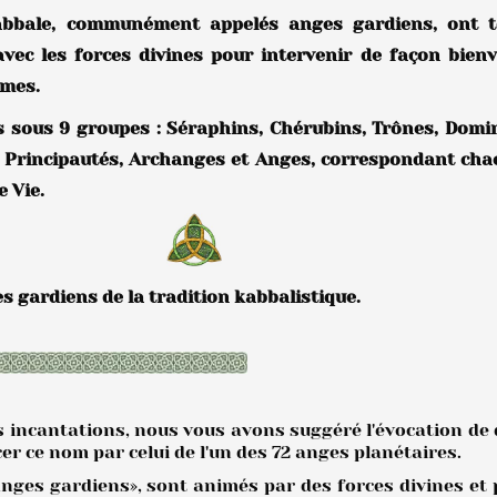
abbale, communément appelés anges gardiens, ont t
vec les forces divines pour intervenir de façon bienv
mmes.
és sous 9 groupes : Séraphins, Chérubins, Trônes, Domi
, Principautés, Archanges et Anges, correspondant cha
e Vie.
es gardiens de la tradition kabbalistique.
tes incantations, nous vous avons suggéré l'évocation de
cer ce nom par celui de l'un des 72 anges planétaires.
es gardiens», sont animés par des forces divines et