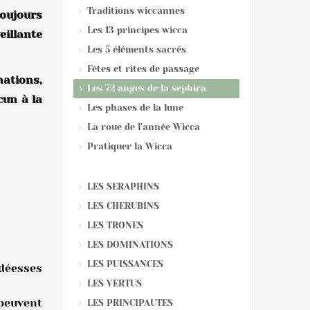
Traditions wiccannes
oujours
Les 13 principes wicca
eillante
Les 5 éléments sacrés
Fêtes et rites de passage
nations,
Les 72 anges de la sephira
cun à la
Les phases de la lune
La roue de l'année Wicca
Pratiquer la Wicca
LES SERAPHINS
LES CHERUBINS
LES TRONES
LES DOMINATIONS
LES PUISSANCES
 déesses
LES VERTUS
 peuvent
LES PRINCIPAUTES