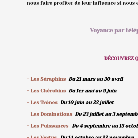
nous faire profiter de leur influence si nous
Voyance par télé
DÉCOUVREZ Q
- Les Séraphins
Du 21 mars au 30 avril
- Les Chérubins
Du 1er mai au 9 juin
- Les Trônes
Du 10 juin au 22 juillet
- Les Dominations
Du 23 juillet au 3 septemb
- Les Puissances
Du 4 septembre au 13 octo
- Les Vertus
Du 14 octobre au 22 novembre