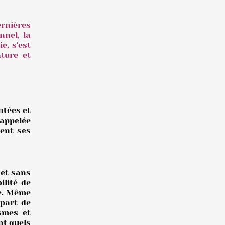
rnières
nnel, la
e, s'est
ature et
ntées et
appelée
rent ses
 et sans
ilité de
e.
Même
upart de
ismes et
nt quels