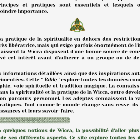
rincipes et pratiques sont essentiels et lesquels 
oindre importance.
a pratique de la spiritualité en dehors des restrictio
rès libératrice, mais qui exige parfois énormément de l'i
naissent la Wicca disposent d'une bonne source de cons
privé cet intérêt avant d'adhérer à un groupe ou de 
des informations détaillées ainsi que des inspirations au
imentées. Cette "
Bible "
explore toutes les données co
phie, voie spirituelle et tradition magique. La connais
ns la spiritualité et la pratique de la Wicca, outre dével
son parcours personnel. Les adeptes connaissent la v
pratiques. Tout comme le monde change sans cesse, ils
issances et leurs savoir-faire.
quelques notions de Wicca, la possibilité d'aller plus
de ses différents aspects.
Ce site explore toutes les