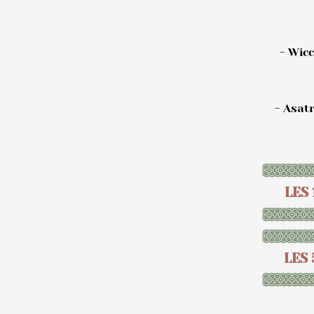
- Wic
- Asatr
LES
LES