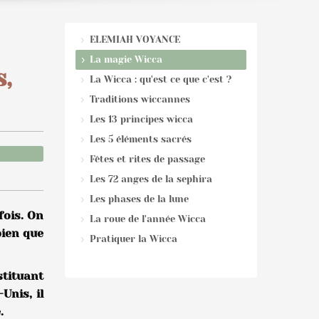
ELEMIAH VOYANCE
La magie Wicca
s,
La Wicca : qu'est ce que c'est ?
Traditions wiccannes
Les 13 principes wicca
Les 5 éléments sacrés
Fêtes et rites de passage
Les 72 anges de la sephira
Les phases de la lune
fois. On
La roue de l'année Wicca
bien que
Pratiquer la Wicca
stituant
Unis, il
.