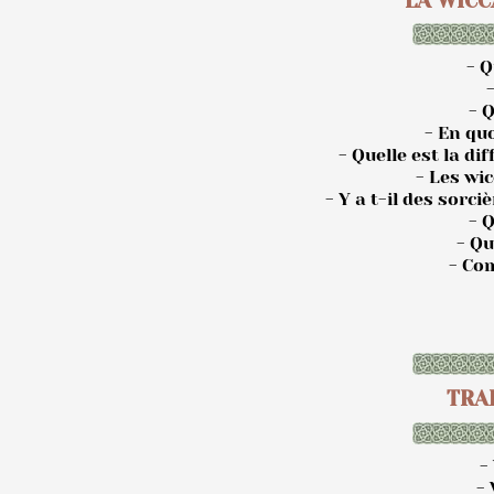
LA WICCA
- Q
- Q
- En quo
- Quelle est la di
- Les wic
- Y a t-il des sorc
- Q
- Qu
- Co
TRA
-
-