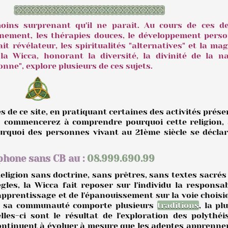
oins surprenant qu'il ne paraît. Au cours de ces de
onnement, les thérapies douces, le développement perso
ait révélateur, les spiritualités "alternatives" et la magi
la Wicca, honorant la diversité, la divinité de la n
onne", explore plusieurs de ces sujets.
 de ce site, en pratiquant certaines des activités prése
 commencerez à comprendre pourquoi cette religion, 
ourquoi des personnes vivant au 21ème siècle se décla
phone sans CB au :
08.999.690.99
R
eligion sans doctrine, sans prêtres, sans textes sacrés
ègles, la Wicca fait reposer sur l'individu la responsab
'apprentissage et de l'épanouissement sur la voie choisi
i sa communauté comporte plusieurs
traditions
, la pl
elles-ci sont le résultat de l'exploration des polythé
ontinuent à évoluer à mesure que les adeptes apprenne