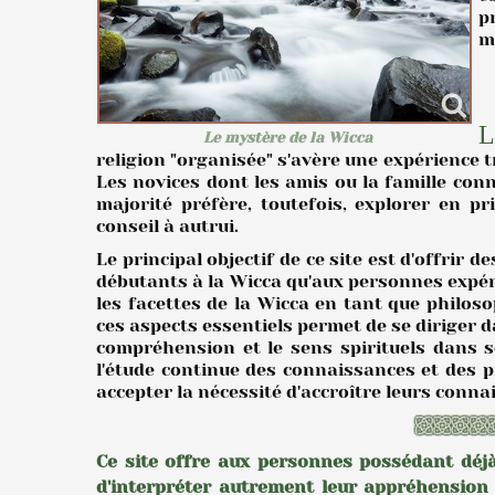
p
m
L
Le mystère de la Wicca
religion "organisée" s'avère une expérience t
Les novices dont les amis ou la famille con
majorité préfère, toutefois, explorer en 
conseil à autrui.
Le principal objectif de ce site est d'offrir 
débutants à la Wicca qu'aux personnes expér
les facettes de la Wicca en tant que philoso
ces aspects essentiels permet de se diriger da
compréhension et le sens spirituels dans 
l'étude continue des connaissances et des 
accepter la nécessité d'accroître leurs conna
Ce site offre aux personnes possédant déjà 
d'interpréter autrement leur appréhension 