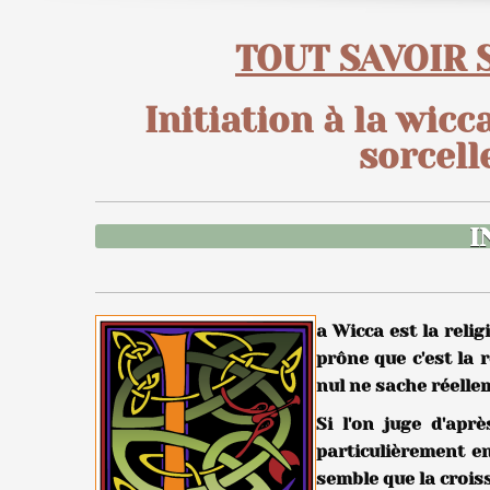
TOUT SAVOIR
Initiation à la wicc
s
orcell
I
a Wicca est la reli
prône que c'est la 
nul ne sache réelle
Si l'on juge d'apr
particulièrement en
semble que la croi