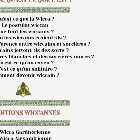
, QU'EST CE QUE C'EST ?
u'est ce que la Wicca ?
- Le postulat wiccan
ue font les wiccains ?
i les wiccains croient-ils ?
fférence entre wiccains et sorcières ?
cains jettent-ils des sorts ?
ières blanches et des sorcières noires ?
u'est ce qu'un coven ?
'est ce qu'un solitaire ?
mment devenir wiccain ?
DITIONS WICCANNES
 Wicca Gardnérienne
 Wicca Alexandrienne