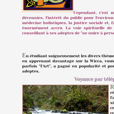
Cependant, c'est m
décennies, l'intérêt du public pour l'envir
médecine holistiques, la justice sociale et, f
énormément accru. La voie spirituelle de 
conseillant à ses adeptes de
"ne nuire à pers
E
n étudiant soigneusement les divers thèmes
en apprenant davantage sur la Wicca, vous
parfois "l'Art", a gagné en popularité et p
adeptes.
Voyance par télé
r
l
s
c
c