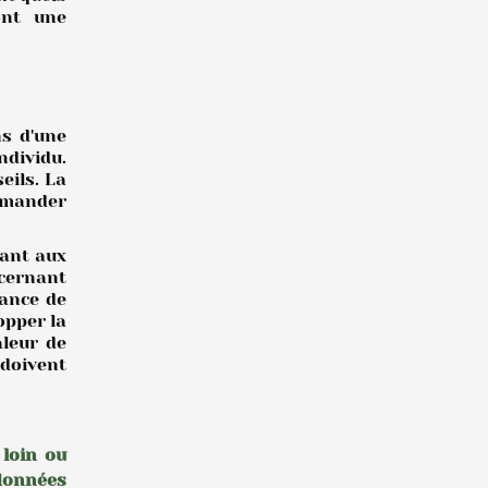
ont une
ns d'une
ndividu.
eils. La
demander
tant aux
ncernant
sance de
opper la
aleur de
 doivent
 loin ou
 données